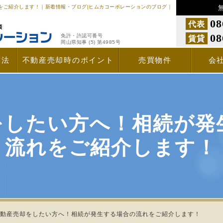
をご紹介します！｜新着情報・ブログ|ヒムカコーポレーションのブログ｜
08
代表
08
免許・許認可番号
賃貸
岡山県知事 (5) 第4985号
方法
不動産売却時のポイント
売買物件
会
をしたい方へ！相続が発
流れをご紹介します！
動産売却をしたい方へ！相続が発生する場合の流れをご紹介します！