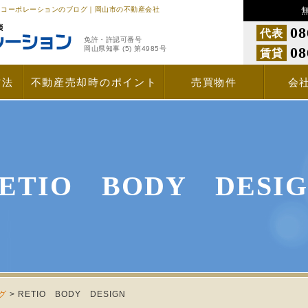
ヒムカコーポレーションのブログ｜岡山市の不動産会社
08
代表
免許・許認可番号
08
岡山県知事 (5) 第4985号
賃貸
方法
不動産売却時のポイント
売買物件
会
ETIO BODY DESI
グ
>
RETIO BODY DESIGN